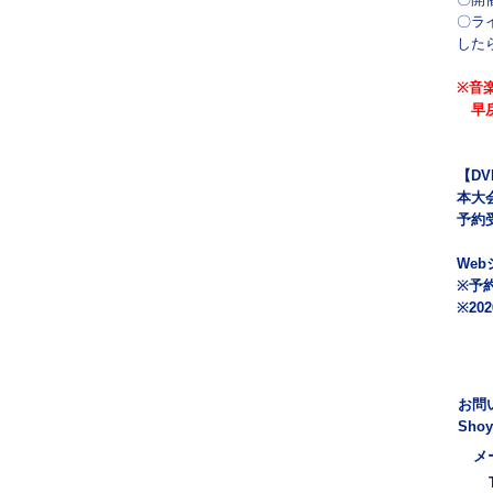
〇ラ
した
※音
早戻
【DV
本大会
予約
We
※予
※2
お問い
Shoy
メ