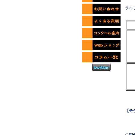
ライ
【チ
〇開