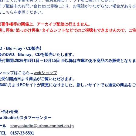
イブ配信中のお問い合わせは混雑により、お電話がつながらない場合がありま
ら
こちら
を参照ください。
楽著作権等の関係上、アーカイブ配信は行えません。
し再生･追っかけ再生･タイムシフトなどでのご視聴もできませんので、ご
D・Blu－ray・CD販売】
のDVD、Blu-ray、CDを販売いたします。
受付期間:2026年8月1日～10月15日 ※以降は在庫のある商品のみ販売となり
bショップはこちら→
webショップ
約受付開始日より商品がご覧いただけます。
026年1月よりECサイトが変更になりました。新しいサイトでも過去の商品を
合わせ先
a Studioカスタマーセンター
ール
shoyastudio@urban-contact.co.jp
TEL
0157-33-5591